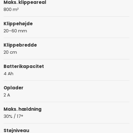
Maks. klippeareal
800 m²
Klippehøjde
20–60 mm
Klippebredde
20 cm
Batterikapacitet
4 Ah
Oplader
2 A
Maks. hældning
30% / 17°
Støjniveau