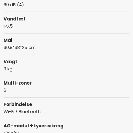
60 dB (A)
Vandtæt
IPX5
Mål
60,8*38*25 cm
Vægt
9 kg
Multi-zoner
6
Forbindelse
Wi-Fi / Bluetooth
4G-modul + tyverisikring
Valgfrit