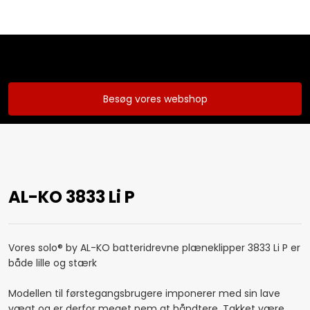
Besøg vores webshop
AL-KO 3833 Li P
Vores solo® by AL-KO batteridrevne plæneklipper 3833 Li P er
både lille og stærk
Modellen til førstegangsbrugere imponerer med sin lave
vægt og er derfor meget nem at håndtere. Takket være