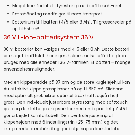
Meget komfortabel styrestang med softtouch-greb
Bærehåndtag medfølger til nem transport
Batterirum til 1 batteri (4/5 eller 8 Ah). Til græsarealer på
op til 650 m²
36 V li-ion-batterisystem 36 V
36 V-batteriet kan vælges med 4, 5 eller 8 Ah. Dette batteri
er meget kraftfuldt, har ingen hukommelseseffekt og kan
bruges med alle enheder i 36 V-familien. Et batteri – mange
anvendelsesmuligheder.
Med en klippebredde på 37 cm og de store kuglelejehjul kan
du effektivt klippe græsplæner på op til 650 m². Slidbane
med optimalt greb sikrer optimal trækkraft, også i højt
græs. Den individuelt justerbare styrestang med softtouch-
greb og den lette græsopsamler med en kapacitet på 45 l
gør arbejdet komfortabelt. Den centrale justering af
klippehøjden med 6 indstillingstrin (25-75 mm) og det
integrerede bærehåndtag gør betjeningen komfortabel.