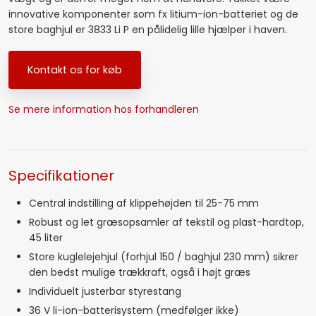
innovative komponenter som fx litium-ion-batteriet og de
store baghjul er 3833 Li P en pålidelig lille hjælper i haven.
​Kontakt os for køb
Se mere information hos forhandleren
Specifikationer​
Central indstilling af klippehøjden til 25-75 mm
Robust og let græsopsamler af tekstil og plast-hardtop,
45 liter
Store kuglelejehjul (forhjul 150 / baghjul 230 mm) sikrer
den bedst mulige trækkraft, også i højt græs
Individuelt justerbar styrestang
36 V li-ion-batterisystem (medfølger ikke)