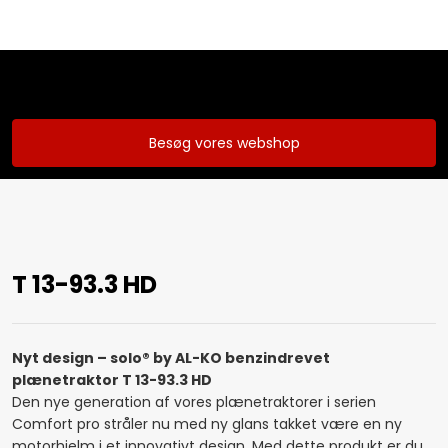
Besøg vores webshop
T 13-93.3 HD
Nyt design – solo® by AL-KO benzindrevet
plænetraktor T 13-93.3 HD
​Den nye generation af vores plænetraktorer i serien
Comfort pro stråler nu med ny glans takket være en ny
motorhjelm i et innovativt design. Med dette produkt er du