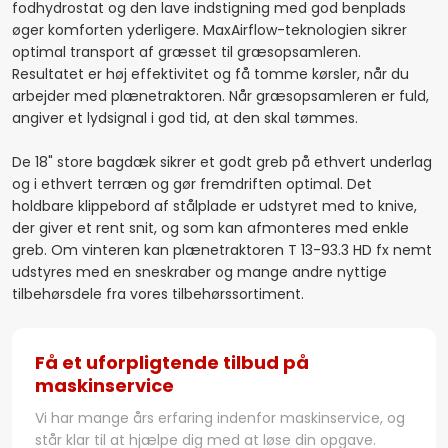
fodhydrostat og den lave indstigning med god benplads
øger komforten yderligere. MaxAirflow-teknologien sikrer
optimal transport af græsset til græsopsamleren.
Resultatet er høj effektivitet og få tomme kørsler, når du
arbejder med plænetraktoren. Når græsopsamleren er fuld,
angiver et lydsignal i god tid, at den skal tømmes.
De 18" store bagdæk sikrer et godt greb på ethvert underlag
og i ethvert terræn og gør fremdriften optimal. Det
holdbare klippebord af stålplade er udstyret med to knive,
der giver et rent snit, og som kan afmonteres med enkle
greb. Om vinteren kan plænetraktoren T 13-93.3 HD fx nemt
udstyres med en sneskraber og mange andre nyttige
tilbehørsdele fra vores tilbehørssortiment.
​Få et uforpligtende tilbud på
maskinservice
Vi har mange års erfaring indenfor maskinservice, og
står klar til at hjælpe dig med at løse din opgave.