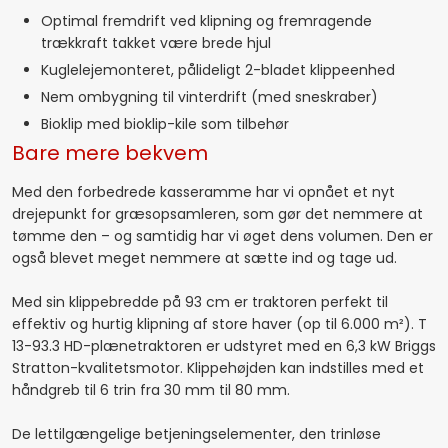
Optimal fremdrift ved klipning og fremragende
trækkraft takket være brede hjul
Kuglelejemonteret, pålideligt 2-bladet klippeenhed
Nem ombygning til vinterdrift (med sneskraber)
Bioklip med bioklip-kile som tilbehør
Bare mere bekvem
Med den forbedrede kasseramme har vi opnået et nyt
drejepunkt for græsopsamleren, som gør det nemmere at
tømme den – og samtidig har vi øget dens volumen. Den er
også blevet meget nemmere at sætte ind og tage ud.
Med sin klippebredde på 93 cm er traktoren perfekt til
effektiv og hurtig klipning af store haver (op til 6.000 m²). T
13-93.3 HD-plænetraktoren er udstyret med en 6,3 kW Briggs
Stratton-kvalitetsmotor. Klippehøjden kan indstilles med et
håndgreb til 6 trin fra 30 mm til 80 mm.
De lettilgængelige betjeningselementer, den trinløse